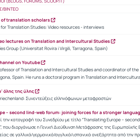
ΠΟΙ (BLOGS, FORUMS, SCOOP.IT)
Σ/ΒΙΝΤΕΟ
 of translation scholars
for Translation Studies: Video resources - interviews
eo lectures on Translation and Intercultural Studies
ies Group (Universitat Rovira i Virgili, Tarragona, Spain)
channel on Youtube
fessor of Translation and Intercultural Studies and coordinator of the In
agona, Spain. He runs a doctoral program in Translation and Intercultura
' όλης της ύλης
Griechenland: Συνεντεύξεις ελληνόφωνων μεταφραστών
pe – second lind-web forum: joining forces for a stronger langua
ί την καταγραφή του Συνεδρίου με τίτλο “Translating Europe – second l
y”, που διοργάνωσε η Γενική Διεύθυνση Μετάφρασης της Ευρωπαϊκής 
είας σε γαλλικά/γερμανικά/αγγλικά/ισπανικά ανεξάρτητα από την π