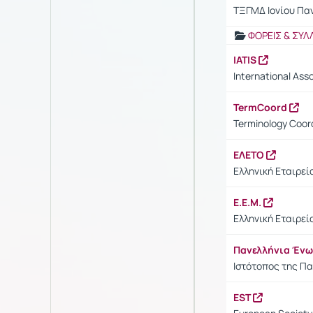
ΤΞΓΜΔ Ιονίου Πα
ΦΟΡΕΙΣ & ΣΥΛ
IATIS
International Asso
TermCoord
Terminology Coord
ΕΛΕΤΟ
Ελληνική Εταιρεί
Ε.Ε.Μ.
Ελληνική Εταιρε
Πανελλήνια Έν
Ιστότοπος της Π
EST