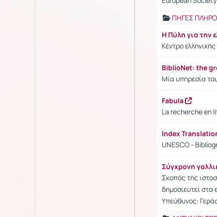
European Society 
ΠΗΓΕΣ ΠΛΗΡ
Η Πύλη για την 
Κέντρο ελληνικής
BiblioNet: the g
Μία υπηρεσία του
Fabula
La recherche en li
Index Translati
UNESCO - Bibliogr
Σύγχρονη γαλλ
Σκοπός της ιστοσ
δημοσιευτεί στα ε
Υπεύθυνος: Γερά