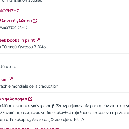
for Translation Studies
ΟΦΟΡΗΣΗΣ
ελληνική γλώσσα
 γλώσσας (ΚΕΓ)
reek books in print
 Εθνικού Κέντρου Βιβλίου
ttérature
onum
aphie mondiale de la traduction
ική φιλοσοφία
ελίδας είναι η συγκέντρωση βιβλιογραφικών πληροφοριών για το έργ
λληνικά, προκειμένου να διευκολυνθεί η φιλοσοφική έρευνα ή μελέτη ε
σιμος Κακολύρης, Λέκτορας Φιλοσοφίας ΕΚΠΑ