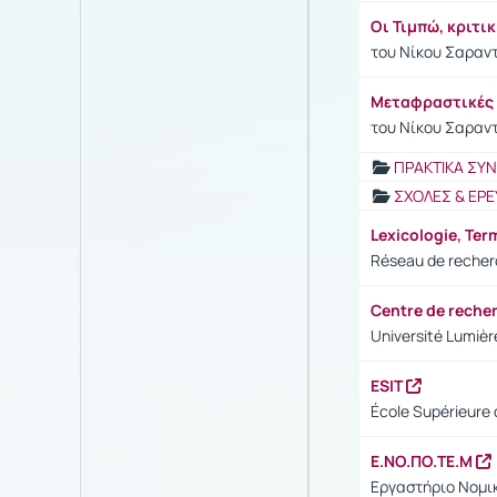
Οι Τιμπώ, κριτ
του Νίκου Σαραντ
Μεταφραστικές γ
του Νίκου Σαραν
ΠΡΑΚΤΙΚΑ ΣΥ
ΣΧΟΛΕΣ & ΕΡΕ
Lexicologie, Ter
Réseau de recherc
Centre de reche
Université Lumièr
ESIT
École Supérieure d
Ε.ΝΟ.ΠΟ.ΤΕ.Μ
Εργαστήριο Νομικ