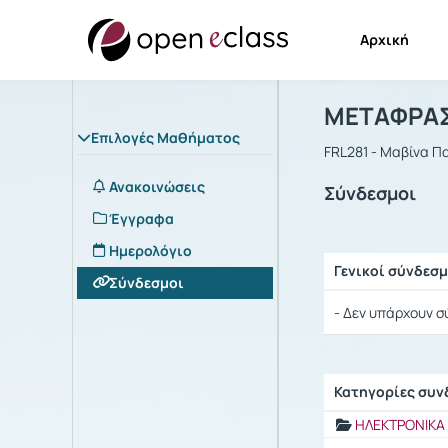
Αρχική
Μάθημα : 
Αρχική Σελίδα
ΜΕΤΑΦΡΑΣ
Επιλογές Μαθήματος
FRL281 - Μαβίνα 
Ανακοινώσεις
Σύνδεσμοι
Έγγραφα
Ημερολόγιο
Γενικοί σύνδεσμ
Σύνδεσμοι
Ρυθμίσεις επιλογ
- Δεν υπάρχουν σ
Κατηγορίες συ
Ρυθμίσεις επιλογ
ΗΛΕΚΤΡΟΝΙΚΑ 