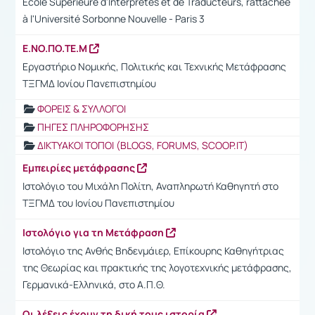
École Supérieure d'Interprètes et de Traducteurs, rattachée
à l'Université Sorbonne Nouvelle - Paris 3
Ε.ΝΟ.ΠΟ.ΤΕ.Μ
Εργαστήριο Νομικής, Πολιτικής και Τεχνικής Μετάφρασης
ΤΞΓΜΔ Ιονίου Πανεπιστημίου
ΦΟΡΕΙΣ & ΣΥΛΛΟΓΟΙ
ΠΗΓΕΣ ΠΛΗΡΟΦΟΡΗΣΗΣ
ΔΙΚΤΥΑΚΟΙ ΤΟΠΟΙ (BLOGS, FORUMS, SCOOP.IT)
Εμπειρίες μετάφρασης
Ιστολόγιο του Μιχάλη Πολίτη, Αναπληρωτή Καθηγητή στο
ΤΞΓΜΔ του Ιονίου Πανεπιστημίου
Ιστολόγιο για τη Μετάφραση
Ιστολόγιο της Ανθής Βηδενμάιερ, Επίκουρης Καθηγήτριας
της Θεωρίας και πρακτικής της λογοτεχνικής μετάφρασης,
Γερμανικά-Ελληνικά, στο Α.Π.Θ.
Οι λέξεις έχουν τη δική τους ιστορία