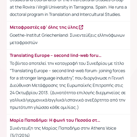
at the Rovira i Virgili University in Tarragona, Spain. He runs a
doctoral program in Translation and Intercultural Studies.
Μεταφραστές εφ' όλης της ύλης
Goethe-Institut Griechenland: Συνεντεύξεις ελληνόφωνων
μεταφραστών
Translating Europe – second lind-web forum: joining forces for a stronger language industry
Το βίντεο αποτελεί την καταγραφή του Συνεδρίου με τίτλο
“Translating Europe – second lind-web forum: joining forces
for a stronger language industry”, που διοργάνωσε η Γενική
Διεύθυνση Μετάφρασης της Ευρωπαϊκής Επιτροπής στις
24 Οκτωβρίου 2013. (Δυνατότητα επιλογής διερμηνείας σε
γαλλικά/γερμανικά/αγγλικά/ισπανικά ανεξάρτητα από την
πρωτότυπη γλώσσα κάθε ομιλίας.)
Μαρία Παπαδήμα: Η φωνή του Πεσσόα στα ελληνικά μιλάει στην A.V. (video)
Συνέντευξη της Μαρίας Παπαδήμα στην Athens Voice
(5/7/2014)