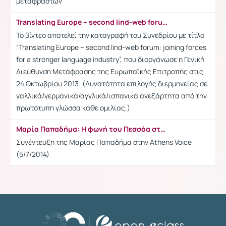
μεταφραστών
Translating Europe – second lind-web forum: joining forces for a stronger language industry
Το βίντεο αποτελεί την καταγραφή του Συνεδρίου με τίτλο
“Translating Europe – second lind-web forum: joining forces
for a stronger language industry”, που διοργάνωσε η Γενική
Διεύθυνση Μετάφρασης της Ευρωπαϊκής Επιτροπής στις
24 Οκτωβρίου 2013. (Δυνατότητα επιλογής διερμηνείας σε
γαλλικά/γερμανικά/αγγλικά/ισπανικά ανεξάρτητα από την
πρωτότυπη γλώσσα κάθε ομιλίας.)
Μαρία Παπαδήμα: Η φωνή του Πεσσόα στα ελληνικά μιλάει στην A.V. (video)
Συνέντευξη της Μαρίας Παπαδήμα στην Athens Voice
(5/7/2014)