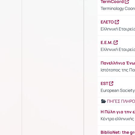
TermCoord
Terminology Coord
ΕΛΕΤΟ
Ελληνική Εταιρεί
Ε.Ε.Μ.
Ελληνική Εταιρε
Πανελλήνια Έν
Ιστότοπος της Π
EST
European Society 
ΠΗΓΕΣ ΠΛΗΡ
Η Πύλη για την 
Κέντρο ελληνικής
BiblioNet: the g