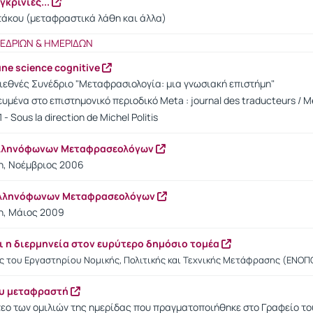
κρίνιες...
τάκου (μεταφραστικά λάθη και άλλα)
ΝΕΔΡΙΩΝ & ΗΜΕΡΙΔΩΝ
une science cognitive
ιεθνές Συνέδριο "Μεταφρασιολογία: μια γνωσιακή επιστήμη"
μένα στο επιστημονικό περιοδικό Meta : journal des traducteurs / Met
 - Sous la direction de Michel Politis
Ελληνόφωνων Μεταφρασεολόγων
η, Νοέμβριος 2006
Ελληνόφωνων Μεταφρασεολόγων
η, Μάιος 2009
ι η διερμηνεία στον ευρύτερο δημόσιο τομέα
ς του Εργαστηρίου Νομικής, Πολιτικής και Τεχνικής Μετάφρασης (ΕΝΟΠ
ου μεταφραστή
τεο των ομιλιών της ημερίδας που πραγματοποιήθηκε στο Γραφείο το