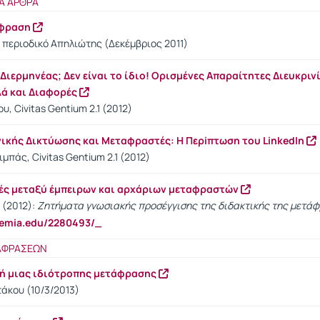
Α ΑΡΘΡΑ
άφραση
 περιοδικό Απηλιώτης (Δεκέμβριος 2011)
ιερμηνέας; Δεν είναι το ίδιο! Ορισμένες Απαραίτητες Διευκριν
λά και Διαφορές
, Civitas Gentium 2.1 (2012)
νικής Δικτύωσης και Μεταφραστές: Η Περiπτωση του LinkedIn
μπάς, Civitas Gentium 2.1 (2012)
ές μεταξύ έμπειρων και αρχάριων μεταφραστών
 (2012):
Ζητήματα γνωσιακής προσέγγισης της διδακτικής της μετά
demia.edu/2280493/_
ΤΑΦΡΑΣΕΩΝ
ική μιας ιδιότροπης μετάφρασης
άκου (10/3/2013)