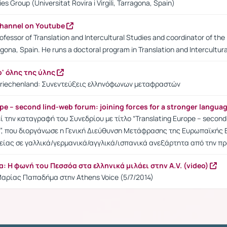
ies Group (Universitat Rovira i Virgili, Tarragona, Spain)
channel on Youtube
fessor of Translation and Intercultural Studies and coordinator of the In
agona, Spain. He runs a doctoral program in Translation and Intercultura
' όλης της ύλης
Griechenland: Συνεντεύξεις ελληνόφωνων μεταφραστών
pe – second lind-web forum: joining forces for a stronger langua
ί την καταγραφή του Συνεδρίου με τίτλο “Translating Europe – second l
y”, που διοργάνωσε η Γενική Διεύθυνση Μετάφρασης της Ευρωπαϊκής 
είας σε γαλλικά/γερμανικά/αγγλικά/ισπανικά ανεξάρτητα από την π
 Η φωνή του Πεσσόα στα ελληνικά μιλάει στην A.V. (video)
αρίας Παπαδήμα στην Athens Voice (5/7/2014)