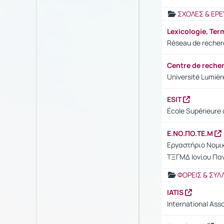
ΣΧΟΛΕΣ & ΕΡΕ
Lexicologie, Ter
Réseau de recherc
Centre de reche
Université Lumièr
ESIT
École Supérieure d
Ε.ΝΟ.ΠΟ.ΤΕ.Μ
Εργαστήριο Νομικ
ΤΞΓΜΔ Ιονίου Πα
ΦΟΡΕΙΣ & ΣΥΛ
IATIS
International Asso