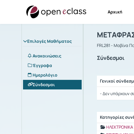
Αρχική
Μάθημα : 
Αρχική Σελίδα
ΜΕΤΑΦΡΑΣ
Επιλογές Μαθήματος
FRL281 - Μαβίνα 
Ανακοινώσεις
Σύνδεσμοι
Έγγραφα
Ημερολόγιο
Γενικοί σύνδεσμ
Σύνδεσμοι
Ρυθμίσεις επιλογ
- Δεν υπάρχουν σ
Κατηγορίες συ
Ρυθμίσεις επιλογ
ΗΛΕΚΤΡΟΝΙΚΑ 