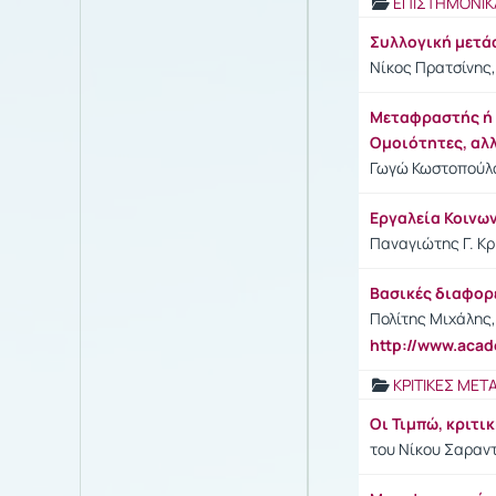
ΕΠΙΣΤΗΜΟΝΙΚ
Συλλογική μετ
Νίκος Πρατσίνης,
Μεταφραστής ή Δ
Ομοιότητες, αλ
Γωγώ Κωστοπούλου
Εργαλεία Κοινω
Παναγιώτης Γ. Κρι
Βασικές διαφορ
Πολίτης Μιχάλης,
http://www.aca
ΚΡΙΤΙΚΕΣ ΜΕ
Οι Τιμπώ, κριτ
του Νίκου Σαραντ