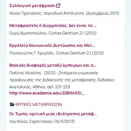
Συλλογική μετάφραση
Νίκος Πρατσίνης, περιοδικό Απηλιώτης (Δεκέμβριος 2011)
Μεταφραστής ή Διερμηνέας; Δεν είναι το ίδιο! Ορισμένες Απαραίτητες Διευκρινίσεις για δύο Επαγγέλματα με Πολλές Ομοιότητες, αλλά και Διαφορές
Γωγώ Κωστοπούλου, Civitas Gentium 2.1 (2012)
Εργαλεία Κοινωνικής Δικτύωσης και Μεταφραστές: Η Περiπτωση του LinkedIn
Παναγιώτης Γ. Κριμπάς, Civitas Gentium 2.1 (2012)
Βασικές διαφορές μεταξύ έμπειρων και αρχάριων μεταφραστών
Πολίτης Μιχάλης, (2012):
Ζητήματα γνωσιακής
προσέγγισης της διδακτικής της μετάφρασης
, Εκδόσεις
Ανατολικός, Αθήνα, σελ. 221-223
http://www.academia.edu/2280493/_
ΚΡΙΤΙΚΕΣ ΜΕΤΑΦΡΑΣΕΩΝ
Οι Τιμπώ, κριτική μιας ιδιότροπης μετάφρασης
του Νίκου Σαραντάκου (10/3/2013)