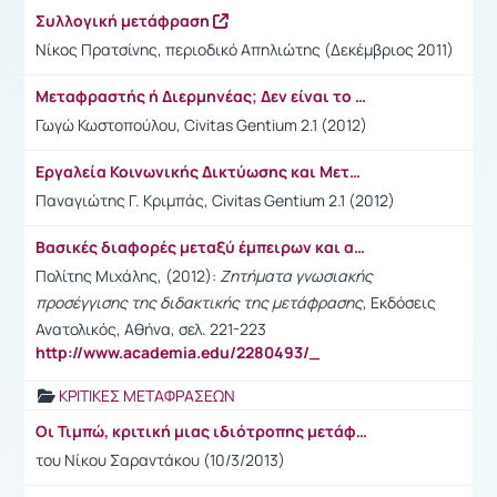
Συλλογική μετάφραση
Νίκος Πρατσίνης, περιοδικό Απηλιώτης (Δεκέμβριος 2011)
Μεταφραστής ή Διερμηνέας; Δεν είναι το ίδιο! Ορισμένες Απαραίτητες Διευκρινίσεις για δύο Επαγγέλματα με Πολλές Ομοιότητες, αλλά και Διαφορές
Γωγώ Κωστοπούλου, Civitas Gentium 2.1 (2012)
Εργαλεία Κοινωνικής Δικτύωσης και Μεταφραστές: Η Περiπτωση του LinkedIn
Παναγιώτης Γ. Κριμπάς, Civitas Gentium 2.1 (2012)
Βασικές διαφορές μεταξύ έμπειρων και αρχάριων μεταφραστών
Πολίτης Μιχάλης, (2012):
Ζητήματα γνωσιακής
προσέγγισης της διδακτικής της μετάφρασης
, Εκδόσεις
Ανατολικός, Αθήνα, σελ. 221-223
http://www.academia.edu/2280493/_
ΚΡΙΤΙΚΕΣ ΜΕΤΑΦΡΑΣΕΩΝ
Οι Τιμπώ, κριτική μιας ιδιότροπης μετάφρασης
του Νίκου Σαραντάκου (10/3/2013)