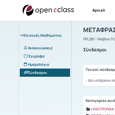
Αρχική
Μάθημα : 
Αρχική Σελίδα
ΜΕΤΑΦΡΑΣ
Επιλογές Μαθήματος
FRL281 - Μαβίνα 
Ανακοινώσεις
Σύνδεσμοι
Έγγραφα
Ημερολόγιο
Γενικοί σύνδεσμ
Σύνδεσμοι
Ρυθμίσεις επιλογ
- Δεν υπάρχουν σ
Κατηγορίες συ
Ρυθμίσεις επιλογ
ΗΛΕΚΤΡΟΝΙΚΑ 