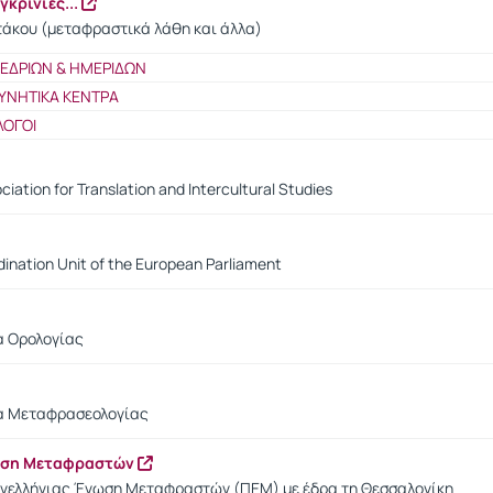
κρίνιες...
τάκου (μεταφραστικά λάθη και άλλα)
ΝΕΔΡΙΩΝ & ΗΜΕΡΙΔΩΝ
ΥΝΗΤΙΚΑ ΚΕΝΤΡΑ
ΛΟΓΟΙ
ciation for Translation and Intercultural Studies
ination Unit of the European Parliament
α Ορολογίας
ία Μεταφρασεολογίας
ωση Μεταφραστών
ανελλήνιας Ένωση Μεταφραστών (ΠΕΜ) με έδρα τη Θεσσαλονίκη