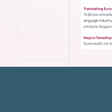
Translating Euro
Το βίντεο αποτελε
language industr
επιλογής διερμην
Μαρία Παπαδήμα:
Συνέντευξη της Μ