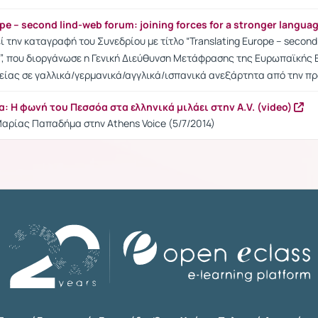
pe – second lind-web forum: joining forces for a stronger langua
ί την καταγραφή του Συνεδρίου με τίτλο “Translating Europe – second l
y”, που διοργάνωσε η Γενική Διεύθυνση Μετάφρασης της Ευρωπαϊκής 
είας σε γαλλικά/γερμανικά/αγγλικά/ισπανικά ανεξάρτητα από την π
 Η φωνή του Πεσσόα στα ελληνικά μιλάει στην A.V. (video)
αρίας Παπαδήμα στην Athens Voice (5/7/2014)