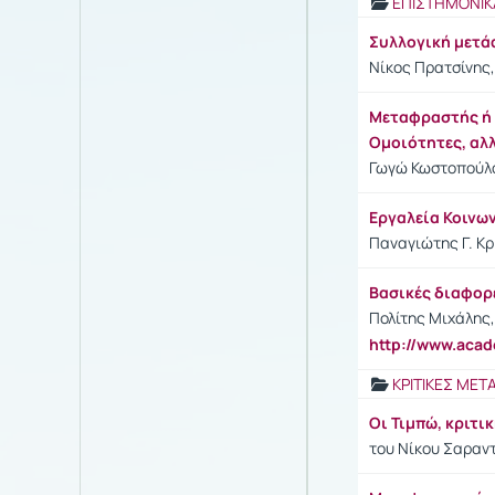
ΕΠΙΣΤΗΜΟΝΙΚ
Συλλογική μετ
Νίκος Πρατσίνης,
Μεταφραστής ή Δ
Ομοιότητες, αλ
Γωγώ Κωστοπούλου
Εργαλεία Κοινω
Παναγιώτης Γ. Κρι
Βασικές διαφορ
Πολίτης Μιχάλης,
http://www.aca
ΚΡΙΤΙΚΕΣ ΜΕ
Οι Τιμπώ, κριτ
του Νίκου Σαραντ