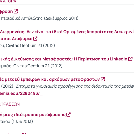
Α ΑΡΘΡΑ
άφραση
 περιοδικό Απηλιώτης (Δεκέμβριος 2011)
ιερμηνέας; Δεν είναι το ίδιο! Ορισμένες Απαραίτητες Διευκριν
λά και Διαφορές
, Civitas Gentium 2.1 (2012)
νικής Δικτύωσης και Μεταφραστές: Η Περiπτωση του LinkedIn
μπάς, Civitas Gentium 2.1 (2012)
ές μεταξύ έμπειρων και αρχάριων μεταφραστών
 (2012):
Ζητήματα γνωσιακής προσέγγισης της διδακτικής της μετά
demia.edu/2280493/_
ΤΑΦΡΑΣΕΩΝ
ική μιας ιδιότροπης μετάφρασης
άκου (10/3/2013)