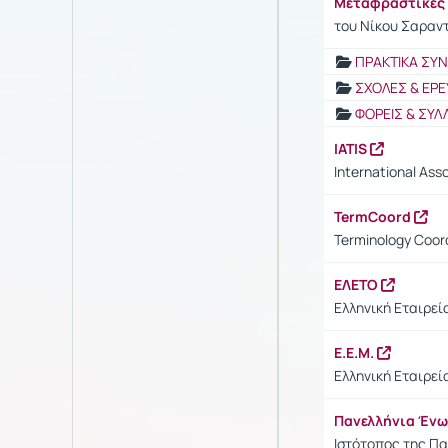
Μεταφραστικές γ
του Νίκου Σαραν
ΠΡΑΚΤΙΚΑ ΣΥ
ΣΧΟΛΕΣ & ΕΡΕ
ΦΟΡΕΙΣ & ΣΥΛ
IATIS
International Asso
TermCoord
Terminology Coord
ΕΛΕΤΟ
Ελληνική Εταιρεί
Ε.Ε.Μ.
Ελληνική Εταιρε
Πανελλήνια Έν
Ιστότοπος της Π