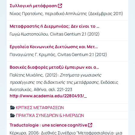
Συλλογική μετάφραση
Νίκος Πρατσίνης, περιοδικό Απηλιώτης (Δεκέμβριος 2011)
Μεταφραστής ή Διερμηνέας; Δεν είναι το ίδιο! Ορισμένες Απαραίτητες Διευκρινίσεις για δύο Επαγγέλματα με Πολλές Ομοιότητες, αλλά και Διαφορές
Γωγώ Κωστοπούλου, Civitas Gentium 2.1 (2012)
Εργαλεία Κοινωνικής Δικτύωσης και Μεταφραστές: Η Περiπτωση του LinkedIn
Παναγιώτης Γ. Κριμπάς, Civitas Gentium 2.1 (2012)
Βασικές διαφορές μεταξύ έμπειρων και αρχάριων μεταφραστών
Πολίτης Μιχάλης, (2012):
Ζητήματα γνωσιακής
προσέγγισης της διδακτικής της μετάφρασης
, Εκδόσεις
Ανατολικός, Αθήνα, σελ. 221-223
http://www.academia.edu/2280493/_
ΚΡΙΤΙΚΕΣ ΜΕΤΑΦΡΑΣΕΩΝ
ΠΡΑΚΤΙΚΑ ΣΥΝΕΔΡΙΩΝ & ΗΜΕΡΙΔΩΝ
Traductologie : une science cognitive
Κέρκυρα, 2006: Διεθνές Συνέδριο "Μεταφρασιολογία: μια