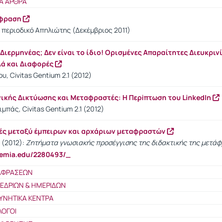
Α ΑΡΘΡΑ
άφραση
 περιοδικό Απηλιώτης (Δεκέμβριος 2011)
ιερμηνέας; Δεν είναι το ίδιο! Ορισμένες Απαραίτητες Διευκριν
λά και Διαφορές
, Civitas Gentium 2.1 (2012)
νικής Δικτύωσης και Μεταφραστές: Η Περiπτωση του LinkedIn
μπάς, Civitas Gentium 2.1 (2012)
ές μεταξύ έμπειρων και αρχάριων μεταφραστών
 (2012):
Ζητήματα γνωσιακής προσέγγισης της διδακτικής της μετά
demia.edu/2280493/_
ΤΑΦΡΑΣΕΩΝ
ΝΕΔΡΙΩΝ & ΗΜΕΡΙΔΩΝ
ΥΝΗΤΙΚΑ ΚΕΝΤΡΑ
ΛΟΓΟΙ