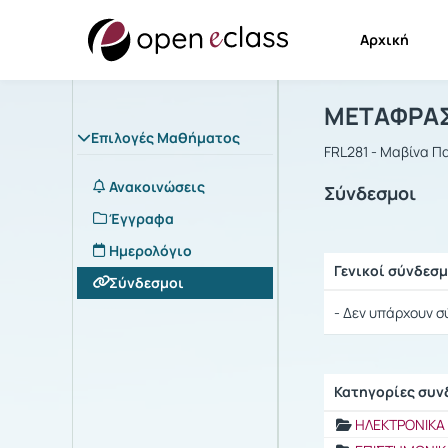
Αρχική
Μάθημα : 
Αρχική Σελίδα
ΜΕΤΑΦΡΑΣ
Επιλογές Μαθήματος
FRL281 - Μαβίνα 
Ανακοινώσεις
Σύνδεσμοι
Έγγραφα
Ημερολόγιο
Γενικοί σύνδεσμ
Σύνδεσμοι
Ρυθμίσεις επιλογ
- Δεν υπάρχουν σ
Κατηγορίες συ
Ρυθμίσεις επιλογ
ΗΛΕΚΤΡΟΝΙΚΑ 