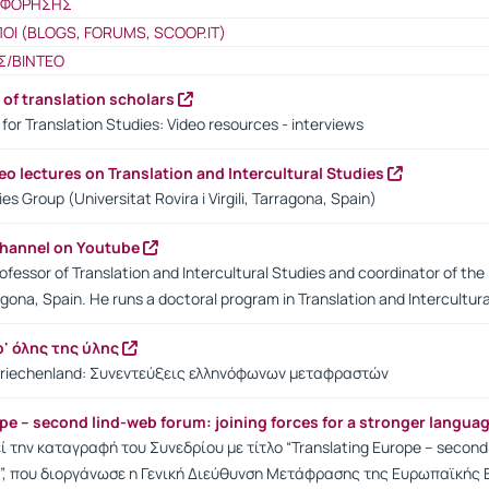
ΟΦΟΡΗΣΗΣ
ΠΟΙ (BLOGS, FORUMS, SCOOP.IT)
Σ/ΒΙΝΤΕΟ
 of translation scholars
for Translation Studies: Video resources - interviews
eo lectures on Translation and Intercultural Studies
ies Group (Universitat Rovira i Virgili, Tarragona, Spain)
channel on Youtube
fessor of Translation and Intercultural Studies and coordinator of the In
agona, Spain. He runs a doctoral program in Translation and Intercultura
' όλης της ύλης
Griechenland: Συνεντεύξεις ελληνόφωνων μεταφραστών
pe – second lind-web forum: joining forces for a stronger langua
ί την καταγραφή του Συνεδρίου με τίτλο “Translating Europe – second l
y”, που διοργάνωσε η Γενική Διεύθυνση Μετάφρασης της Ευρωπαϊκής 