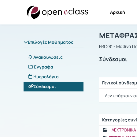
Αρχική
Μάθημα : 
Αρχική Σελίδα
ΜΕΤΑΦΡΑΣ
Επιλογές Μαθήματος
FRL281 - Μαβίνα 
Ανακοινώσεις
Σύνδεσμοι
Έγγραφα
Ημερολόγιο
Γενικοί σύνδεσμ
Σύνδεσμοι
Ρυθμίσεις επιλογ
- Δεν υπάρχουν σ
Κατηγορίες συ
Ρυθμίσεις επιλογ
ΗΛΕΚΤΡΟΝΙΚΑ 