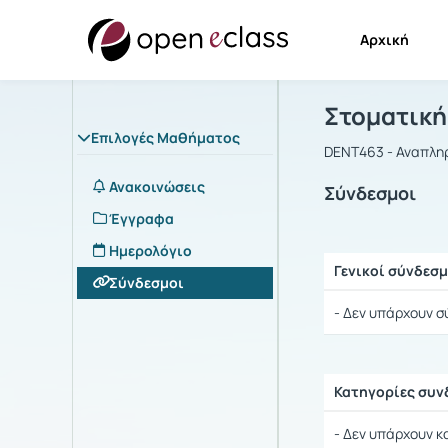
Αρχική
Μάθημα : Στ
Αρχική Σελίδα
Στοματική 
Επιλογές Μαθήματος
DENT463 - Αναπληρ
Ανακοινώσεις
Σύνδεσμοι
Έγγραφα
Ημερολόγιο
Γενικοί σύνδεσμ
Σύνδεσμοι
Ρυθμίσεις επιλογ
- Δεν υπάρχουν σ
Κατηγορίες συ
Ρυθμίσεις επιλογ
- Δεν υπάρχουν κ