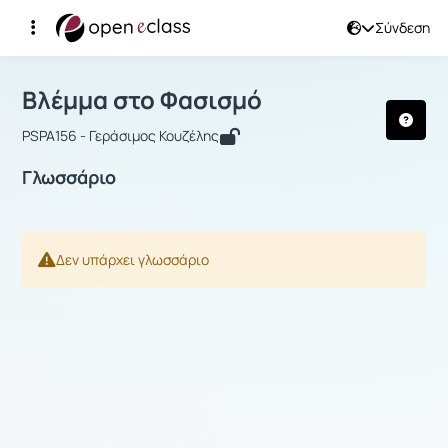
Σύνδεση
Μάθημα : Βλέμμα στο Φασισμό
Αρχική Σελίδα
Βλέμμα στο Φασισμό
Γλωσσάριο
Βλέμμα στο Φασισμό
PSPA156 - Γεράσιμος Κουζέλης
Γλωσσάριο
Δεν υπάρχει γλωσσάριο