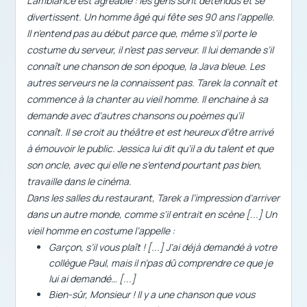
L’ambiance est agréable
:
les gens sont détendus et se
divertissent. Un homme âgé qui fête ses 90 ans l’appelle.
Il n’entend pas au début parce que, même s’il porte le
costume du serveur, il n’est pas serveur. Il lui demande s’il
connaît une chanson de son époque, la
Java bleue
. Les
autres serveurs ne la connaissent pas. Tarek la connaît et
commence à la chanter au vieil homme. Il enchaine à sa
demande avec d’autres chansons ou poèmes qu’il
connaît. Il se croit au théâtre et est heureux d’être arrivé
à émouvoir le public. Jessica lui dit qu’il a du talent et que
son oncle, avec qui elle ne s’entend pourtant pas bien,
travaille dans le cinéma.
Dans les salles du restaurant, Tarek a l’impression d’arriver
dans un autre monde, comme s’il entrait en scène [...] Un
vieil homme en costume l’appelle :
Garçon, s’il vous plaît ! [...] J’ai déjà demandé à votre
collègue Paul, mais il n’pas dû comprendre ce que je
lui ai demandé… [...]
Bien-sûr, Monsieur ! Il y a une chanson que vous