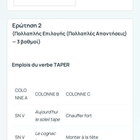
Ερώτηση 2
(Πολλαπλής Επιλογής (Πολλαπλές Απαντήσεις)
— 3 βαθμοί)
Emplois du verbe TAPER
COLO
COLONNE B
COLONNE C
NNE A
Aujourd’hui
SN V
Chauffer fort
le soleil tape
Le cognac
SN V
Monter à la tête