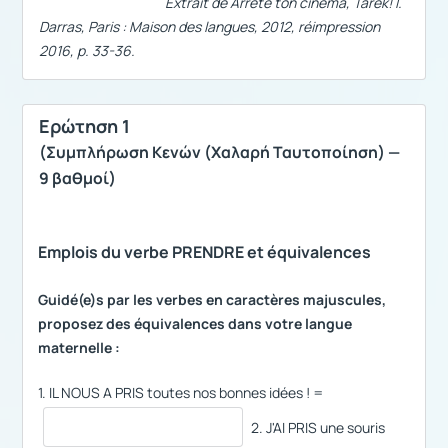
Extrait de
Arrête ton cinéma, Tarek
! I.
Darras, Paris : Maison des langues, 2012, réimpression
2016, p. 33-36.
Ερώτηση 1
(Συμπλήρωση Κενών (Χαλαρή Ταυτοποίηση) —
9 βαθμοί)
Emplois du verbe PRENDRE et équivalences
Guidé(e)s par les verbes en caractères majuscules,
proposez des équivalences dans votre langue
maternelle :
1. ΙL NOUS A PRIS toutes nos bonnes idées ! =
2. J'AI PRIS une souris