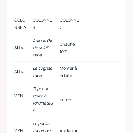
COLO
COLONNE
COLONNE
NNE A
B
C
Aujourd’hu
Chauffer
SN V
i le soleil
fort
tape
Le cognac
Monter à
SN V
tape
la tête
Taper un
V SN
texte à
Écrire
l’ordinateu
r
Le public
V SN
tapait des
Applaudir