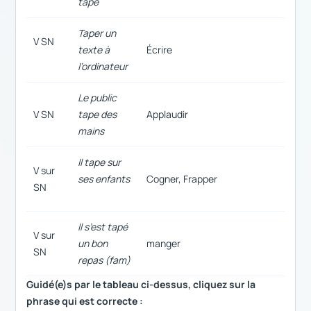
tape
Taper un
V SN
texte à
Écrire
l’ordinateur
Le public
V SN
tape des
Applaudir
mains
Il tape sur
V sur
ses enfants
Cogner, Frapper
SN
Il s’est tapé
V sur
un bon
manger
SN
repas (fam)
Guidé(e)s par le tableau ci-dessus, cliquez sur la
phrase qui est correcte :