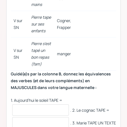
mains
Pierre tape
V sur
Cogner,
sur ses
SN
Frapper
enfants
Pierre s’est
V sur
tapé un
manger
SN
bon repas
(fam)
Guidé(e)s par la colonne B, donnez les équivalences
des verbes (et de leurs compléments) en
MAJUSCULES dans votre langue maternelle :
1. Aujourd’hui le soleil TAPE =
. 2. Le cognac TAPE =
. 3. Μarie TAPE UN TEXTE