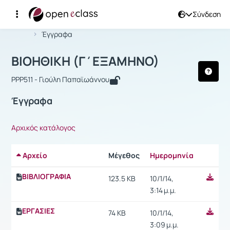
Σύνδεση
Μάθημα : ΒΙΟΗΘΙΚΗ (Γ΄ΕΞΑΜΗΝΟ)
Αρχική Σελίδα
ΒΙΟΗΘΙΚΗ (Γ΄ΕΞΑΜΗΝΟ)
Έγγραφα
ΒΙΟΗΘΙΚΗ (Γ΄ΕΞΑΜΗΝΟ)
PPP511 - Γιούλη Παπαϊωάννου
Έγγραφα
Αρχικός κατάλογος
Αρχείο
Μέγεθος
Ημερομηνία
Ρυθμίσε
ΒΙΒΛΙΟΓΡΑΦΙΑ
123.5 KB
10/1/14,
3:14 μ.μ.
ΕΡΓΑΣΙΕΣ
74 KB
10/1/14,
3:09 μ.μ.