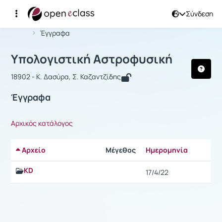
Σύνδεση
Μάθημα : Υπολογιστική Αστροφυσικ
Αρχική Σελίδα
Υπολογιστική Αστροφυσική
Έγγραφα
Υπολογιστική Αστροφυσική
18902 - Κ. Δασύρα, Σ. Καζαντζίδης
Έγγραφα
Αρχικός κατάλογος
Αρχείο
Μέγεθος
Ημερομηνία
Ρυθμίσε
KD
17/4/22