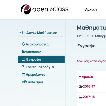
Αρχική
Μάθημα : Μ
Αρχική Σελίδα
Μαθηματικ
Επιλογές Μαθήματος
10YKO15 - Γ. Μπαρ
Ανακοινώσεις
Έγγραφα
Ασκήσεις
Έγγραφα
Αρχικός κατάλογο
Ερωτηματολόγια
Ημερολόγιο
Αρχείο
Σύνδεσμοι
2016-17
2017-18