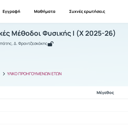
Εγγραφή
Μαθήματα
Συχνές ερωτήσεις
αθηματικές Μέθοδοι Φυσικής Ι
Μαθηματικές Μέθοδοι Φυσικής Ι
Έγγραφα
ές Μέθοδοι Φυσικής Ι (Χ 2025-26)
μπάτης, Δ. Φραντζεσκάκης
ς
ΥΛΙΚΟ ΠΡΟΗΓΟΥΜΕΝΩΝ ΕΤΩΝ
Μέγεθος