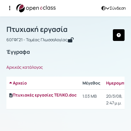
Σύνδεση
Μάθημα : Πτυχιακή εργασία
Αρχική Σελίδα
Πτυχιακή εργασία
Έγγραφα
Πτυχιακή εργασία
60ΓΦΓ21 - Τομέας Γλωσσολογίας
Έγγραφα
Αρχικός κατάλογος
Αρχείο
Μέγεθος
Ημερομηνία
Πτυχιακές εργασίες ΤΕΛΙΚΟ.doc
1.03 MB
20/3/08,
2:47 μ.μ.