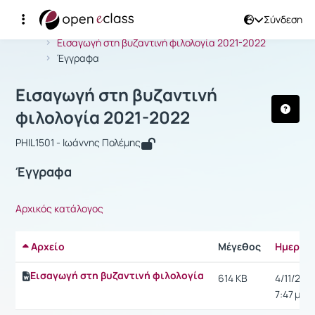
Σύνδεση
Μάθημα : Εισαγωγή στη βυζαντινή φι
Αρχική Σελίδα
Εισαγωγή στη βυζαντινή φιλολογία 2021-2022
Έγγραφα
Εισαγωγή στη βυζαντινή
φιλολογία 2021-2022
PHIL1501 - Ιωάννης Πολέμης
Έγγραφα
Αρχικός κατάλογος
Αρχείο
Μέγεθος
Ημερομ
Εισαγωγή στη βυζαντινή φιλολογία
614 KB
4/11/21,
7:47 μ.μ.