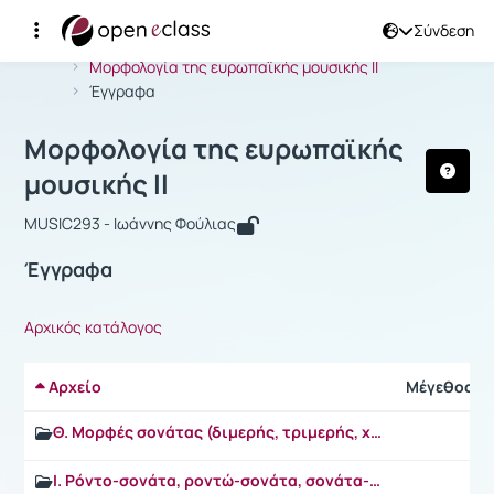
Σύνδεση
Μάθημα : Μορφολογία της ευρωπαϊκή
Αρχική Σελίδα
Μορφολογία της ευρωπαϊκής μουσικής ΙΙ
Έγγραφα
Μορφολογία της ευρωπαϊκής
μουσικής ΙΙ
MUSIC293 - Ιωάννης Φούλιας
Έγγραφα
Αρχικός κατάλογος
Αρχείο
Μέγεθος
Θ. Μορφές σονάτας (διμερής, τριμερής, χωρίς επεξεργασία)
Ι. Ρόντο-σονάτα, ροντώ-σονάτα, σονάτα-ρόντο