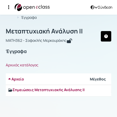
Σύνδεση
Μάθημα : Μεταπτυχιακή Ανάλυση II
Αρχική Σελίδα
Μεταπτυχιακή Ανάλυση II
Έγγραφα
Μεταπτυχιακή Ανάλυση II
MATH362 - Σοφοκλής Μερκουράκης
Έγγραφα
Αρχικός κατάλογος
Αρχείο
Μέγεθος
Ημ
Σημειώσεις Μεταπτυχιακής Ανάλυσης II
24/