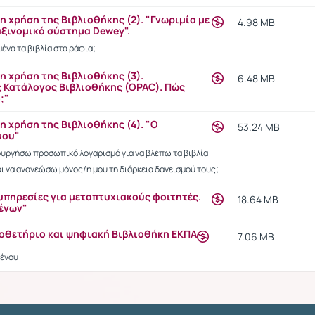
η χρήση της Βιβλιοθήκης (2). "Γνωριμία με
4.98 MB
αξινομικό σύστημα Dewey".
ένα τα βιβλία στα ράφια;
η χρήση της Βιβλιοθήκης (3).
6.48 MB
 Κατάλογος Βιβλιοθήκης (OPAC). Πώς
;"
η χρήση της Βιβλιοθήκης (4). "Ο
53.24 MB
μου"
υργήσω προσωπικό λογαρισμό για να βλέπω τα βιβλία
αι να ανανεώσω μόνος/η μου τη διάρκεια δανεισμού τους;
υπηρεσίες για μεταπτυχιακούς φοιτητές.
18.64 MB
ένων"
οθετήριο και ψηφιακή Βιβλιοθήκη ΕΚΠΑ
7.06 MB
μένου