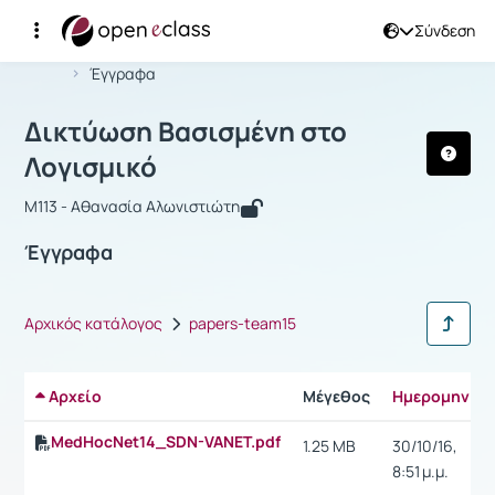
Σύνδεση
Μάθημα : Δικτύωση Βασισμένη στο Λ
Αρχική Σελίδα
Δικτύωση Βασισμένη στο Λογισμικό
Έγγραφα
Δικτύωση Βασισμένη στο
Λογισμικό
M113 - Αθανασία Αλωνιστιώτη
Έγγραφα
Αρχικός κατάλογος
papers-team15
Αρχείο
Μέγεθος
Ημερομηνία
MedHocNet14_SDN-VANET.pdf
1.25 MB
30/10/16,
8:51 μ.μ.