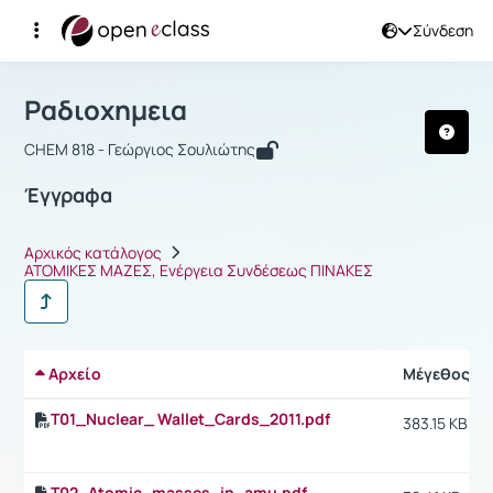
Σύνδεση
Μάθημα : Ραδιοχημεια
Αρχική Σελίδα
Ραδιοχημεια
Έγγραφα
Ραδιοχημεια
CHEM 818 - Γεώργιος Σουλιώτης
Έγγραφα
Αρχικός κατάλογος
ΑΤΟΜΙΚΕΣ ΜΑΖΕΣ, Ενέργεια Συνδέσεως ΠΙΝΑΚΕΣ
Αρχείο
Μέγεθος
T01_Nuclear_ Wallet_Cards_2011.pdf
383.15 KB
T02_Atomic_masses_in_amu.pdf