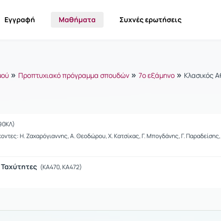
Εγγραφή
Μαθήματα
Συχνές ερωτήσεις
»
»
»
μού
Προπτυχιακό πρόγραμμα σπουδών
7ο εξάμηνο
Κλασικός Α
90ΚΛ)
ς: Η. Ζαχαρόγιαννης, Α. Θεοδώρου, Χ. Κατσίκας, Γ. Μπογδάνης, Γ. Παραδείσης, Α.
- Ταχύτητες
(ΚΑ470, ΚΑ472)