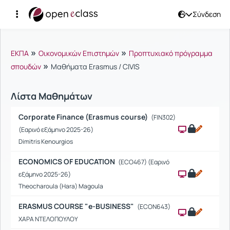
Σύνδεση
Μαθήματα
»
»
ΕΚΠΑ
Οικονομικών Επιστημών
Προπτυχιακό πρόγραμμα
»
σπουδών
Μαθήματα Erasmus / CIVIS
Λίστα Μαθημάτων
Corporate Finance (Erasmus course)
(FIN302)
(Εαρινό εξάμηνο 2025-26)
Dimitris Kenourgios
ECONOMICS OF EDUCATION
(ECO467) (Εαρινό
εξάμηνο 2025-26)
Theocharoula (Hara) Magoula
ERASMUS COURSE "e-BUSINESS"
(ECON643)
XΑΡΑ ΝΤΕΛΟΠΟΥΛΟΥ