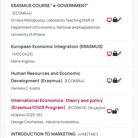
ERASMUS COURSE "e-GOVERNMENT"
(ECON644)
Dr Hara Ntelopoulou, Laboratory Teaching Staff of
Department of Economics, National and Kapodistrian
Univesrity of Athens
European Economic Integration (ERASMUS)
(41ECO423)
Maria Argyrou
Human Resources and Economic
Development (Erasmus)
(ECON964)
Pantelis C. Kostis
International Economics: theory and policy
(Erasmus/CIVIS Program)
(ECON419) (Χειμερινό
εξάμηνο 2025-26)
George Chortareas - Nikolina Kosteletou
INTRODUCTION TO MARKETING
(41MGT461)