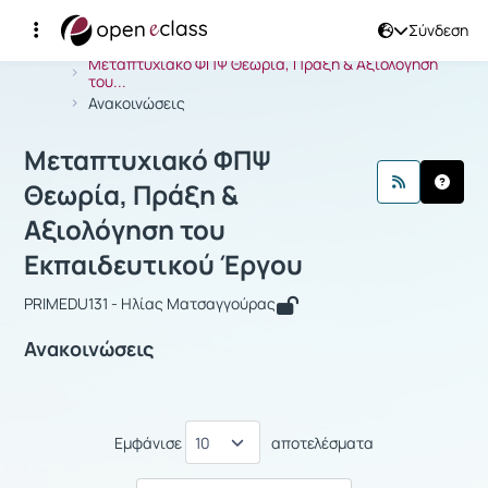
Σύνδεση
Μάθημα : Μεταπτυχιακό ΦΠΨ Θεωρία,
Αρχική Σελίδα
Μεταπτυχιακό ΦΠΨ Θεωρία, Πράξη & Αξιολόγηση
του...
Ανακοινώσεις
Μεταπτυχιακό ΦΠΨ
Θεωρία, Πράξη &
Αξιολόγηση του
Εκπαιδευτικού Έργου
PRIMEDU131 - Ηλίας Ματσαγγούρας
Ανακοινώσεις
Εμφάνισε
αποτελέσματα