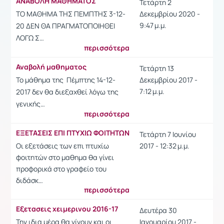
ΑΝΑΒΟΛΗ ΜΑΘΗΜΑΤΟΣ
Τετάρτη 2
ΤΟ ΜΑΘΗΜΑ ΤΗΣ ΠΕΜΠΤΗΣ 3-12-
Δεκεμβρίου 2020 -
9:47 μ.μ.
20 ΔΕΝ ΘΑ ΠΡΑΓΜΑΤΟΠΟΙΗΘΕΙ
ΛΟΓΩ Σ…
περισσότερα
Αναβολή μαθηματος
Τετάρτη 13
Το μάθημα της Πέμπτης 14-12-
Δεκεμβρίου 2017 -
7:12 μ.μ.
2017 δεν θα διεξαχθεί λόγω της
γενικής…
περισσότερα
ΕΞΕΤΑΣΕΙΣ ΕΠΙ ΠΤΥΧΙΩ ΦΟΙΤΗΤΩΝ
Τετάρτη 7 Ιουνίου
Οι εξετάσεις των επι πτυχίω
2017 - 12:32 μ.μ.
φοιτητών στο μαθημα θα γίνει
προφορικά στο γραφείο του
διδάσκ…
περισσότερα
Εξετασεις χειμερινου 2016-17
Δευτέρα 30
Την ιδια μέρα θα γίνουν και οι
Ιανουαρίου 2017 -