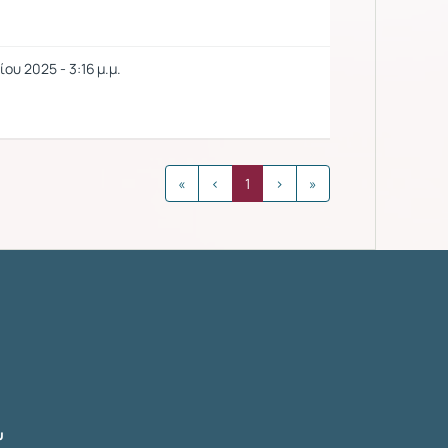
ου 2025 - 3:16 μ.μ.
«
‹
1
›
»
υ