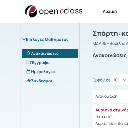
Αρχική
Μάθημα : Σ
Αρχική Σελίδα
Σπάρτη: κ
Επιλογές Μαθήματος
ΜΔΑ05 - Βασίλης 
Ανακοινώσεις
Ανακοινώσεις
Έγγραφα
Ημερολόγιο
Εμφάνισε
Σύνδεσμοι
Ανακοίνωση
Ανακοίνωση
Αυριανό σεμινά
Γεια σας!
Αύριο, 13/5, θα κ