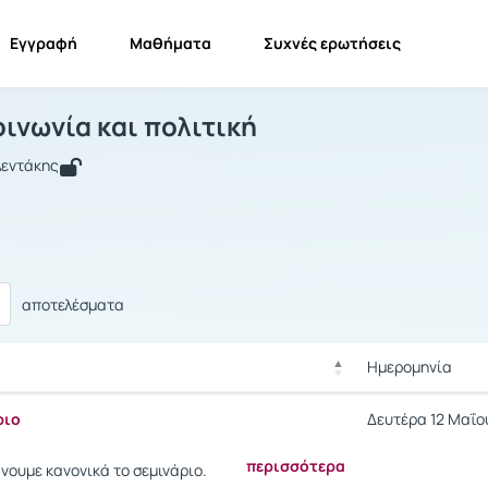
Εγγραφή
Μαθήματα
Συχνές ερωτήσεις
πάρτη: κοινωνία και πολιτική
Σπάρτη: κοινωνία και πολιτική
Ανακοινώσεις
οινωνία και πολιτική
Λεντάκης
αποτελέσματα
Ημερομηνία
Ρυθμίσεις επιλο
Ημερομηνία
ριο
Δευτέρα 12 Μαΐου
Ρυθμίσεις επιλο
περισσότερα
άνουμε κανονικά το σεμινάριο.