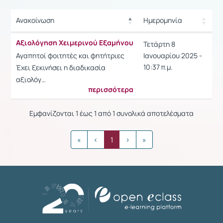
Ανακοίνωση
Ημερομηνία
Ρυθμίσεις επιλογής / Α
Ανακοίνωση
Ημερομηνία
Aξιολόγηση Χειμερινού Εξαμήνου
Τετάρτη 8
Ρυθμίσεις επιλογής / Α
Αγαπητοί φοιτητές και φητήτριες
Ιανουαρίου 2025 -
10:37 π.μ.
Έχει ξεκινήσει η διαδικασία
αξιολόγ…
περισσότερα
Εμφανίζονται 1 έως 1 από 1 συνολικά αποτελέσματα
«
‹
1
›
»