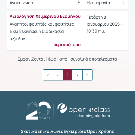
Ανακοίνωση
Ημερομηνία
Ρυθμίσεις επιλογής / Α
Ανακοίνωση
Ημερομηνία
Aξιολόγηση Χειμερινού Εξαμήνου
Τετάρτη 8
Ρυθμίσεις επιλογής / Α
Αγαπητοί φοιτητές και φοιτήτιες
Ιανουαρίου 2025 -
10:39 π.μ.
Έχει ξεκινήσει η διαδικασία
αξιολόγ…
περισσότερα
Εμφανίζονται 1 έως 1 από 1 συνολικά αποτελέσματα
«
‹
1
›
»
Σχετικά
Επικοινωνία
Εγχειρίδια
Όροι Χρήσης