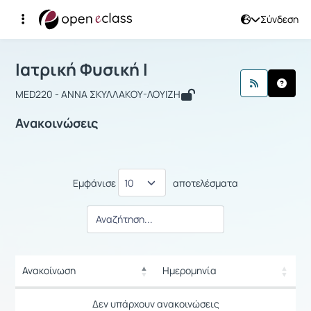
Σύνδεση
Μάθημα : Ιατρική Φυσική I
Αρχική Σελίδα
Ιατρική Φυσική I
Ανακοινώσεις
Ιατρική Φυσική I
MED220 - ΑΝΝΑ ΣΚΥΛΛΑΚΟΥ-ΛΟΥΙΖΗ
Ανακοινώσεις
Εμφάνισε
αποτελέσματα
Ανακοίνωση
Ημερομηνία
Ρυθμίσεις επιλογής / Αποτελέσμ
Ανακοίνωση
Ημερομηνία
Δεν υπάρχουν ανακοινώσεις