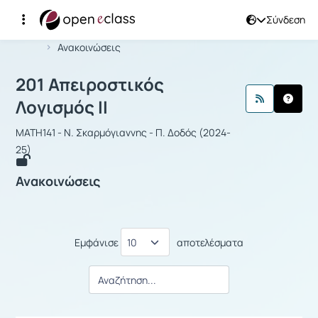
Σύνδεση
Μάθημα : 201 Απειροστικός Λογισμός 
Αρχική Σελίδα
201 Απειροστικός Λογισμός ΙΙ
Ανακοινώσεις
201 Απειροστικός
Λογισμός ΙΙ
MATH141 - Ν. Σκαρμόγιαννης - Π. Δοδός (2024-
25)
Ανακοινώσεις
Εμφάνισε
αποτελέσματα