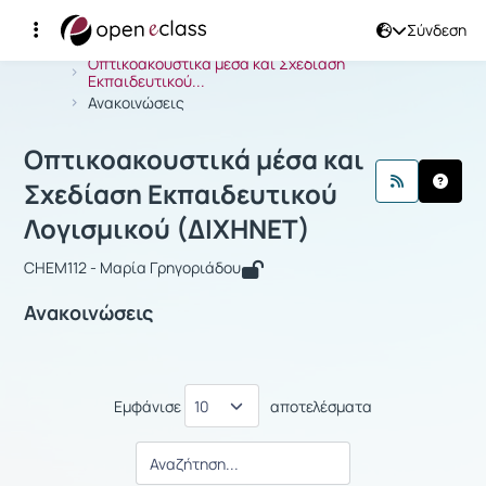
Σύνδεση
Μάθημα : Οπτικοακουστικά μέσα και 
Αρχική Σελίδα
Οπτικοακουστικά μέσα και Σχεδίαση
Εκπαιδευτικού...
Ανακοινώσεις
Οπτικοακουστικά μέσα και
Σχεδίαση Εκπαιδευτικού
Λογισμικού (ΔΙΧΗΝΕΤ)
CHEM112 - Μαρία Γρηγοριάδου
Ανακοινώσεις
Εμφάνισε
αποτελέσματα