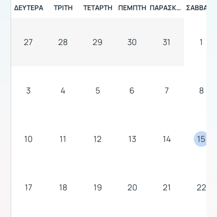
ΔΕΥΤΈΡΑ
ΤΡΊΤΗ
ΤΕΤΆΡΤΗ
ΠΈΜΠΤΗ
ΠΑΡΑΣΚΕΥΉ
ΣΆΒΒΑΤΟ
27
28
29
30
31
1
3
4
5
6
7
8
10
11
12
13
14
15
17
18
19
20
21
22