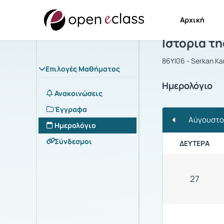
Αρχική
Μάθημα : Ι
Ιστορία τη
86YI06 - Serkan Ka
Επιλογές Μαθήματος
Ημερολόγιο
Ανακοινώσεις
Έγγραφα
Αύγουστο
Ημερολόγιο
Σύνδεσμοι
ΔΕΥΤΈΡΑ
27