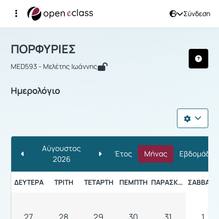
Σύνδεση
Μάθημα : ΠΟΡΦΥΡΙΕΣ
ΠΟΡΦΥΡΙΕΣ
MED593 - Μελέτης Ιωάννης
Ημερολόγιο
Αύγουστος
Έτος
Μήνας
Εβδομάδα
2026
ΔΕΥΤΈΡΑ
ΤΡΊΤΗ
ΤΕΤΆΡΤΗ
ΠΈΜΠΤΗ
ΠΑΡΑΣΚΕΥΉ
ΣΆΒΒΑΤΟ
27
28
29
30
31
1