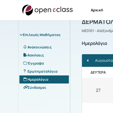
Αρχική
Μάθημα : 
ΔΕΡΜΑΤΟΛ
MED101 - Αλέξανδρ
Επιλογές Μαθήματος
Ημερολόγιο
Ανακοινώσεις
Ασκήσεις
Αύγουστο
Έγγραφα
Ερωτηματολόγια
ΔΕΥΤΈΡΑ
Ημερολόγιο
Σύνδεσμοι
27