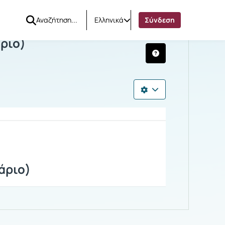
Ελληνικά
Σύνδεση
ό Σεμινάριο)
ριο)
άριο)