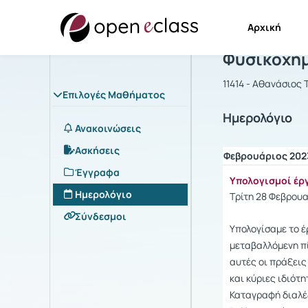
Αρχική
Μάθημα : Φ
Φυσικοχημε
11414 - Αθανάσιος
Επιλογές Μαθήματος
Ημερολόγιο
Ανακοινώσεις
Ασκήσεις
Φεβρουάριος 202
Έγγραφα
Υπολογισμοί έρ
Ημερολόγιο
Τρίτη 28 Φεβρουα
Σύνδεσμοι
Υπολογίσαμε το έ
μεταβαλλόμενη πί
αυτές οι πράξει
και κύριες ιδιότη
Καταγραφή διαλ