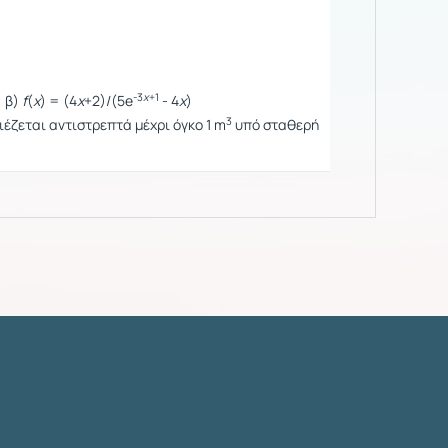
-3
x
+1
, β)
f
(
x
) = (4
x
+2)/(5e
- 4
x
)
3
ιέζεται αντιστρεπτά μέχρι όγκο 1 m
υπό σταθερή