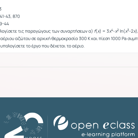
3
 41-43, 870
39-44
4
2
3
ολογίσετε τις παραγώγους των συναρτήσεων α)
f
(
x
) = 3
x
-
x
ln(
x
-2
x
)
l αέριου αζώτου σε αρχική θερμοκρασία 300 K και πίεση 1000 Pa συμπ
υπολογίσετε το έργο που δέχεται το αέριο.