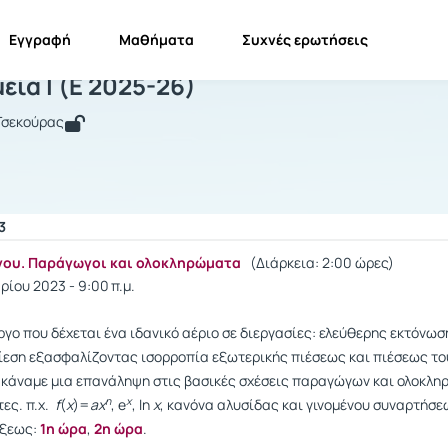
Εγγραφή
Μαθήματα
Συχνές ερωτήσεις
υσικοχημεία Ι
ία Ι (Ε 2025-26)
 Τσεκούρας
3
γου. Παράγωγοι και ολοκληρώματα
(Διάρκεια: 2:00 ώρες)
ρίου 2023 - 9:00 π.μ.
ργο που δέχεται ένα ιδανικό αέριο σε διεργασίες: ελεύθερης εκτόνωσ
εση εξασφαλίζοντας ισορροπία εξωτερικής πιέσεως και πιέσεως του 
ς κάναμε μια επανάληψη στις βασικές σχέσεις παραγώγων και ολοκλ
n
x
τες. π.χ.
f
(
x
)=
ax
, e
, ln
x
, κανόνα αλυσίδας και γινομένου συναρτήσε
έξεως:
1η ώρα
,
2η ώρα
.