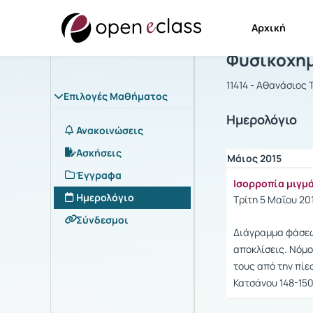
Αρχική
Μάθημα : Φ
Φυσικοχημε
11414 - Αθανάσιος
Επιλογές Μαθήματος
Ημερολόγιο
Ανακοινώσεις
Ασκήσεις
Μάιος 2015
Έγγραφα
Ισορροπία μιγμ
Ημερολόγιο
Τρίτη 5 Μαΐου 2015
Σύνδεσμοι
Διάγραμμα φάσεων
αποκλίσεις. Νόμ
τους από την πίε
Κατσάνου 148-150,