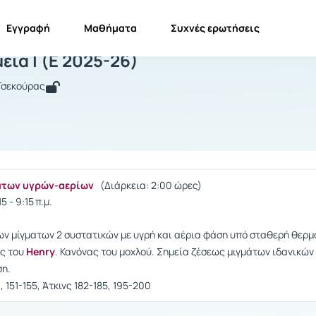
Εγγραφή
Μαθήματα
Συχνές ερωτήσεις
υσικοχημεία Ι
ία Ι (Ε 2025-26)
 Τσεκούρας
άτων υγρών-αερίων
(Διάρκεια: 2:00 ώρες)
 - 9:15 π.μ.
 μίγματων 2 συστατικών με υγρή και αέρια φάση υπό σταθερή θερμοκ
ος του
Henry
. Κανόνας του μοχλού. Σημεία ζέσεως μιγμάτων ιδανικών
ση.
 151-155, Άτκινς 182-185, 195-200