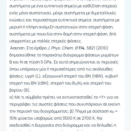
συστήματα με ένα ευτηκτικό σημείο με καθίζηση στερεού
ενός μόνο συστατικού, μέχρι συστήματα με διμεταλλικές
ενώσεις και περισσότερα ευτηκτικά σημεία, συστήματα με
μερική ή πλήρη ανάμιξη συστατικών στην στερεή φάση,
συστήματα με ποικιλία στην δομή στην στερεή φάση, δηλ.
ισορροπίες με πολλές στερεές φάσεις.
Άσκηση: Στο άρθρο
J
.
Phys
.
Chem
.
B
114
, 5821 (2010)
δημοσιεύθηκε το παρακάτω διάγραμμα φάσεων μιγμάτων
B και N σε πίεση 5 GPa. Σε αυτό σημειώνονται οι περιοχές
όπου υπάρχουν μία ή περισσότερες από τις ακόλουθες
φάσεις: υγρή (L), εξαγωνική στερεή του BN (hBN), κυβική
στερεή του BN (cBN), στερεή του B
N
και στερεή του
13
2
βορίου (B).
α) Με τι σύμβολα πρέπει να αντικατασταθεί το «Υ» για να
περιγράφει τις σωστές φάσεις που συνυπάρχουν σε εκείνη
την περιοχή του διαγράμματος; β) Τήγμα με σύσταση x
=
N
15% ψύχεται ισοβαρώς από 3500 K σε 2700 K. Να
σχεδιασθεί η διεργασία στο διάγραμμα και να δηλωθεί η