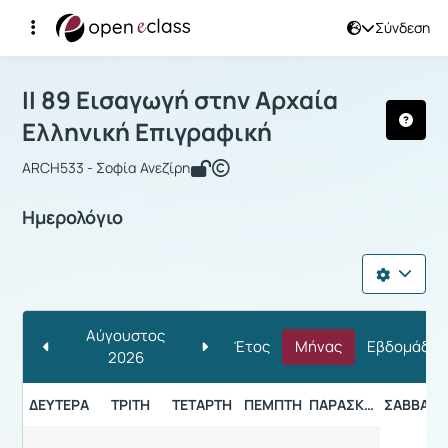
Σύνδεση
Μάθημα : II 89 Εισαγωγή στην Αρχαία
II 89 Εισαγωγή στην Αρχαία
Ελληνική Επιγραφική
ARCH533 - Σοφία Ανεζίρη
Ημερολόγιο
Αύγουστος
Έτος
Μήνας
Εβδομάδα
2026
ΔΕΥΤΈΡΑ
ΤΡΊΤΗ
ΤΕΤΆΡΤΗ
ΠΈΜΠΤΗ
ΠΑΡΑΣΚΕΥΉ
ΣΆΒΒΑΤΟ