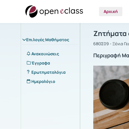
Αρχική
Μάθημα : Ζ
Αρχική Σελίδα
Ζητήματα 
Επιλογές Μαθήματος
68ΘΣ09 - Ξένια Γ
Ανακοινώσεις
Περιγραφή Μ
Έγγραφα
Ερωτηματολόγια
Ημερολόγιο