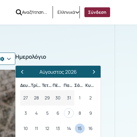
Ελληνικά
Σύνδεση
ηρ
Ημερολόγιο
Αύγουστος 2026
Προηγούμενος Μήνας
Επόμενος Μήνας
Δευτέρα
Τρίτη
Τετάρτη
Πέμπτη
Παρασκευή
Σάββατο
Κυριακή
27
28
29
30
31
1
2
3
4
5
6
7
8
9
10
11
12
13
14
15
16