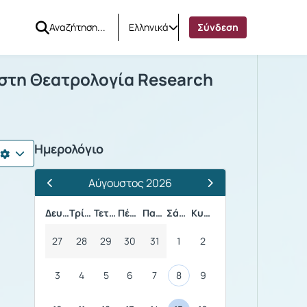
Ελληνικά
Σύνδεση
υνας στη Θεατρολογία Research Met
τη Θεατρολογία Research
Ημερολόγιο
Αύγουστος 2026
Προηγούμενος Μήνας
Επόμενος Μήνας
Δευτέρα
Τρίτη
Τετάρτη
Πέμπτη
Παρασκευή
Σάββατο
Κυριακή
27
28
29
30
31
1
2
3
4
5
6
7
8
9