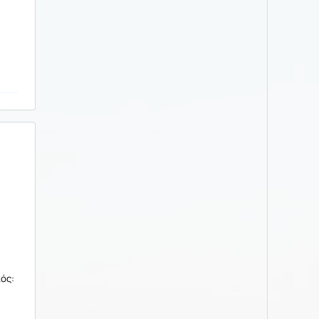
:
ός: