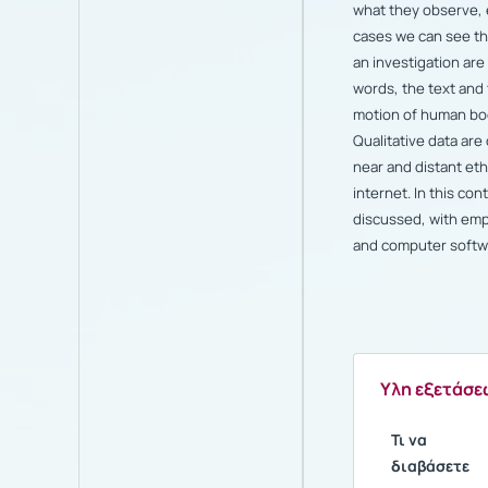
what they observe, e
cases we can
see th
an investigation ar
words, the text and 
motion of human bodi
Qualitative data are
near and distant eth
internet. In this co
discussed, with em
and computer softwa
Υλη εξετάσε
Τι να
διαβάσετε