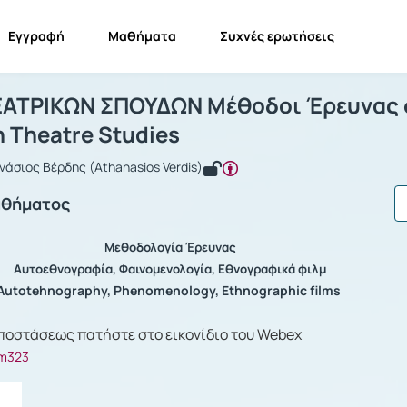
Εγγραφή
Μαθήματα
Συχνές ερωτήσεις
ΜΗΜΑ ΘΕΑΤΡΙΚΩΝ ΣΠΟΥΔΩΝ Μέθοδοι Έρε
ΤΜΗΜΑ ΘΕΑΤΡΙΚΩΝ ΣΠΟΥΔΩΝ Μέθοδοι Έρευνας στη Θεα...
ΑΤΡΙΚΩΝ ΣΠΟΥΔΩΝ Μέθοδοι Έρευνας σ
 Theatre Studies
άσιος Βέρδης (Athanasios Verdis)
αθήματος
Μεθοδολογία Έρευνας
Αυτοεθνογραφία, Φαινομενολογία, Εθνογραφικά φιλμ
Autotehnography, Phenomenology, Ethnographic films
ποστάσεως πατήστε στο εικονίδιο του Webex
m323