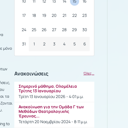
10
11
12
13
14
15
16
17
18
19
20
21
22
23
24
25
26
27
28
29
30
να
31
1
2
3
4
5
6
με μόνο
άτων
Ανακοινώσεις
Όλες...
ήσεις,
Σημερινό μάθημα. Ολομέλεια
του
Τρίτης 13 Ιανουαρίου
αι τα
Τρίτη 13 Ιανουαρίου 2026 - 4:01 μ.μ.
ίζονται
Ανακοίνωση για την Ομάδα Γ των
ου.
Μεθόδων Θεατρολογικής
Έρευνας...
Τετάρτη 20 Νοεμβρίου 2024 - 8:11 μ.μ.
ing to