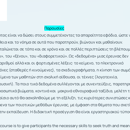
Παρουσίες
τος είναι να δώσει στους
συμμετέχοντες τα απαραίτητα εφόδια, ώστε 
εια και το νόημα σε αυτά πο
υ παρατηρούν, βιώνουν και μαθαίνουν.
αλώνεται σε τόπο και σε χρόν
ο και σε πολλές περιπτώσεις τη βλέπου
υ», του «ξένου», του «διαφορετικού». Ως «δεδομένα» μιας έρευνας δεν
αριθμοί αλλά και οι φορτισμένες λέξεις· το κείμενο, το ηλεκτρονικό
κόνες (σταθερές ή κινούμενες), τα σχεδιογραφήματα, η κίνηση των σωμ
είμενα των μαθητών στη σχολική αίθουσα, οι τέχνες (λογοτεχνία,
υσική). Τα ποιο
τικά δεδομένα συλλέγονται με συνεντεύξεις, παρατηρ
ροσωπικά βιώματα, κοντινά και
μακρινά εθνογραφικά ταξίδια, μελέτη 
αίσιο αυτό θα ασχοληθούμε με τη ε
ξέλιξη, τις κυριότερε
ς συνιστώσες κ
μενα των ποιοτικών μεθόδων έρευνας, με έμφαση στα θέματα που σχετ
την εκπαίδε
υση. Η διδακτική προσέγγιση θα είναι εργαστηριακού τύπ
course is to give participants the necessary skills to seek truth and mean