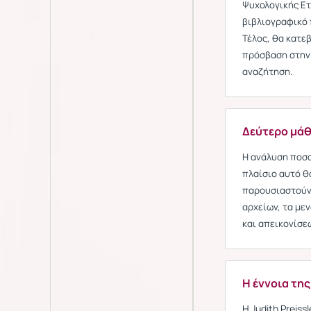
Ψυχολογικής Ετ
βιβλιογραφικό
Τέλος, θα κατ
πρόσβαση στην
αναζήτηση.
Δεύτερο μάθ
Η ανάλυση ποσο
πλαίσιο αυτό θ
παρουσιαστούν 
αρχείων, τα με
και απεικονίσε
Η έννοια τη
Η Judith Preiss