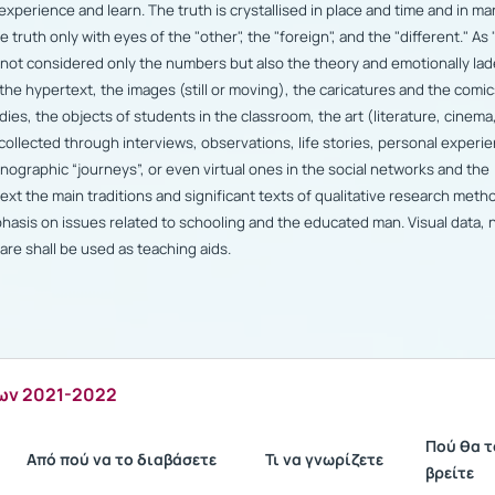
xperience and learn. The truth is crystallised in place and time and in ma
e truth on
ly with eyes of the "other", the "foreign", and the "different." As 
e not considered only the num
bers but also the theory and emotion
ally la
the hypertext, the images (still or moving
), the caricatures and the comic
es, the objects of students in the classroom, the art (l
iterature, cinema
 collected through interviews, observations, life stories, personal experi
nographic “journeys”, or even virtual ones in the social networks and the
ntext the main traditions and significant texts of qualitative research meth
p
hasis on issues related to schooling and the educated man. Visual data, 
re shall be used as teaching aids.
ων 2021-2022
Πού θα τ
Από πού να το διαβάσετε
Τι να γνωρίζετε
βρείτε