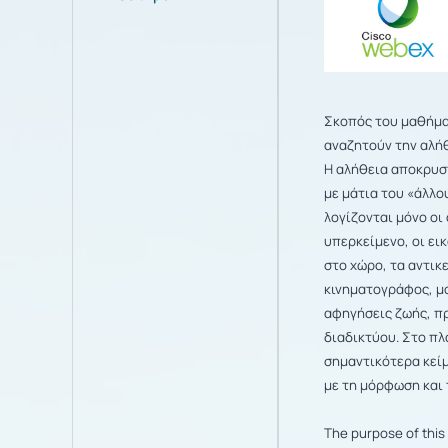
Σκοπός του μαθήμα
αναζητούν την αλήθ
Η
αλήθεια αποκρυστ
με μάτια του «άλλο
λογίζονται μόνο οι 
υπερκείμενο, οι ει
στο χώρο,
τα αντικ
κινηματογράφος, μο
αφηγήσεις ζωής, π
διαδικτύου. Στο πλ
σημαντικότερα κεί
με τη μόρφωση και 
The purpose of this 