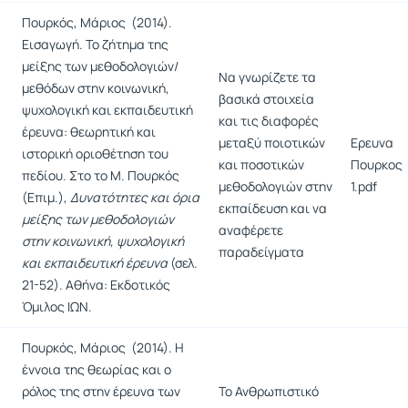
Πουρκός, Μάριος (2014).
Εισαγωγή. Το ζήτημα της
μείξης των μεθοδολογιών/
Να γνωρίζετε τα
μεθόδων στην κοινωνική,
βασικά στοιχεία
ψυχολογική και εκπαιδευτική
και τις διαφορές
έρευνα: θεωρητική και
μεταξύ ποιοτικών
Ερευνα
ιστορική οριοθέτηση του
και ποσοτικών
Πουρκος
πεδίου. Στο το Μ. Πουρκός
μεθοδολογιών στην
1.pdf
(Επιμ.),
Δυνατότητες και όρια
εκπαίδευση και να
μείξης των μεθοδολογιών
αναφέρετε
στην κοινωνική, ψυχολογική
παραδείγματα
και εκπαιδευτική έρευνα
(σελ.
21-52). Αθήνα: Εκδοτικός
Όμιλος ΙΩΝ.
Πουρκός, Μάριος (2014). Η
έννοια της θεωρίας και ο
ρόλος της στην έρευνα των
Το Ανθρωπιστικό