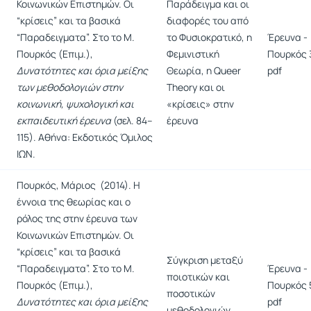
Κοινωνικών Επιστημών. Οι
Παράδειγμα και οι
“κρίσεις” και τα βασικά
διαφορές του από
“Παραδειγματα”. Στο το Μ.
το Φυσιοκρατικό, η
Έρευνα -
Πουρκός (Επιμ.),
Φεμινιστική
Πουρκός 
Δυνατότητες και όρια μείξης
Θεωρία, η Queer
pdf
των μεθοδολογιών στην
Theory και οι
κοινωνική, ψυχολογική και
«κρίσεις» στην
εκπαιδευτική έρευνα
(σελ. 84–
έρευνα
115). Αθήνα: Εκδοτικός Όμιλος
ΙΩΝ.
Πουρκός, Μάριος (2014). Η
έννοια της θεωρίας και ο
ρόλος της στην έρευνα των
Κοινωνικών Επιστημών. Οι
“κρίσεις” και τα βασικά
Σύγκριση μεταξύ
“Παραδειγματα”. Στο το Μ.
Έρευνα -
ποιοτικών και
Πουρκός (Επιμ.),
Πουρκός 
ποσοτικών
Δυνατότητες και όρια μείξης
pdf
μεθοδολογιών