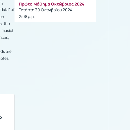
ny
Πρώτο Μάθημα Οκτώβριος 2024
"data" of
Τετάρτη 30 Οκτωβρίου 2024 -
2:08 μ.μ.
den
s, the
, music).
ences,
ods are
notes
ο