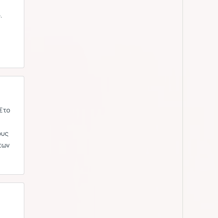
.
 Στο
ους
των