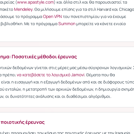
www.apastyle.com
αιρείας (
) και άλλα στιλ και θα παρουσιαστεί τα
Mendeley
 πακέτο
. Θα μιλήσουμε επίσης για τα στιλ Harvard και Chicago
Open VPN
εβάσουμε το πρόγραμμα
του πανεπιστημίου για να έχουμε
Summon
 βιβλιοθήκη. Με το πρόγραμμα
μπορείτε να κάνετε ενιαία
ημα: Ποσοτικές μέθοδοι έρευνας
τικών δεδομένων γίνεται στις μέρες μας μέσω σύγχρονων λογισμικών.
να κατεβάσετε το λογισμικό Jamovi
α πρέπει
. Θέματα που θα
είναι η εισαγωγή και η εξαγωγή δεδομένων από και σε διάφορους τύπ
νού εντολών, η μετατροπή των αρχικών δεδομένων, η δημιουργία σχημά
ων, οι δυνατότητες ανάλυσης και οι διαθέσιμοι αλγόριθμοι.
ς ποιοτικής έρευνας
le έχει παρομοιάσει τον κόσμο της ποιοτικής έρευνας με την Iraquois