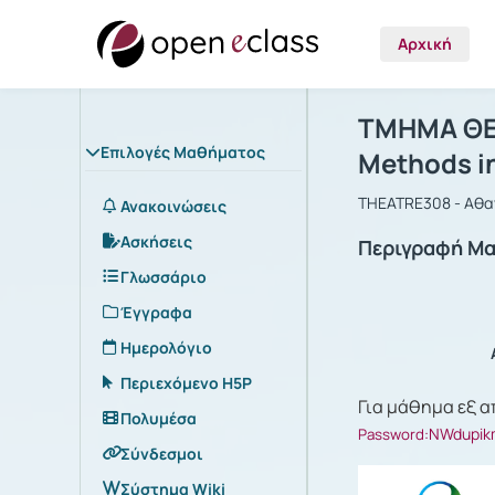
Αρχική
Μάθημα : Τ
Αρχική Σελίδα
ΤΜΗΜΑ ΘΕ
Επιλογές Μαθήματος
Methods in
THEATRE308 - Αθαν
Ανακοινώσεις
Ασκήσεις
Περιγραφή Μ
Γλωσσάριο
Έγγραφα
Ημερολόγιο
Περιεχόμενο H5P
Για μάθημα εξ α
Πολυμέσα
NWdupik
Password:
Σύνδεσμοι
Σύστημα Wiki