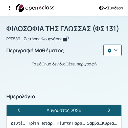
Σύνδεση
Μάθημα : ΦΙΛΟΣΟΦΙΑ ΤΗΣ ΓΛΩΣΣΑΣ (Φ
Αρχική Σελίδα
ΦΙΛΟΣΟΦΙΑ ΤΗΣ ΓΛΩΣΣΑΣ (ΦΣ 131)
ΦΙΛΟΣΟΦΙΑ ΤΗΣ ΓΛΩΣΣΑΣ (ΦΣ 131)
PPP586 - Σωτήρης Φουρνάρος
Περιγραφή Μαθήματος
- Το μάθημα δεν διαθέτει περιγραφή -
Ημερολόγιο
Αύγουστος 2026
Προηγούμενος Μήνας
Επόμενος 
Δευτέρα
Τρίτη
Τετάρτη
Πέμπτη
Παρασκευή
Σάββατο
Κυριακή