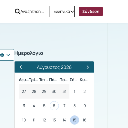
Ελληνικά
Σύνδεση
025-26)
Ημερολόγιο
Αύγουστος 2026
Προηγούμενος Μήνας
Επόμενος Μήνας
Δευτέρα
Τρίτη
Τετάρτη
Πέμπτη
Παρασκευή
Σάββατο
Κυριακή
27
28
29
30
31
1
2
3
4
5
6
7
8
9
10
11
12
13
14
15
16