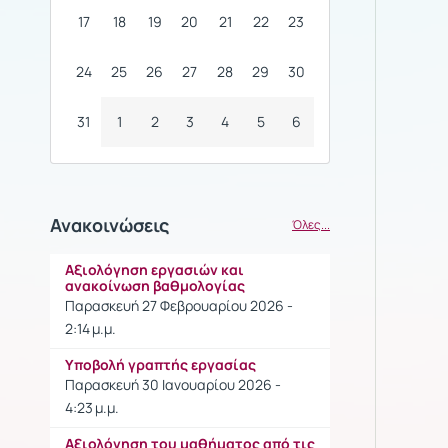
17
18
19
20
21
22
23
24
25
26
27
28
29
30
31
1
2
3
4
5
6
Ανακοινώσεις
Όλες...
Αξιολόγηση εργασιών και
ανακοίνωση βαθμολογίας
Παρασκευή 27 Φεβρουαρίου 2026 -
2:14 μ.μ.
Υποβολή γραπτής εργασίας
Παρασκευή 30 Ιανουαρίου 2026 -
4:23 μ.μ.
Αξιολόγηση του μαθήματος από τις