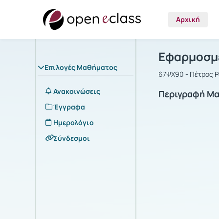
Αρχική
Μάθημα : Ε
Αρχική Σελίδα
Εφαρμοσμέ
Επιλογές Μαθήματος
67ΨΧ90 - Πέτρος 
Ανακοινώσεις
Περιγραφή Μ
Έγγραφα
Ημερολόγιο
Σύνδεσμοι