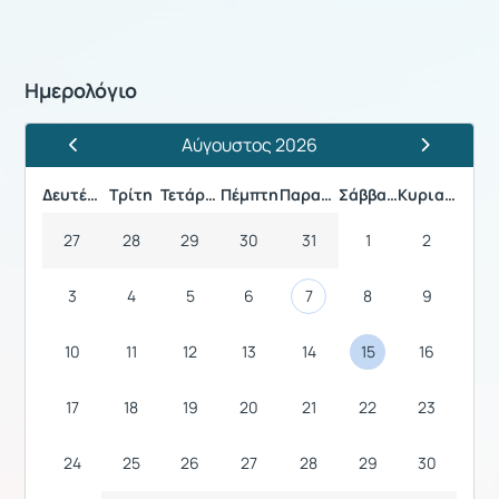
Ημερολόγιο
Αύγουστος 2026
Προηγούμενος Μήνας
Επόμενος 
Δευτέρα
Τρίτη
Τετάρτη
Πέμπτη
Παρασκευή
Σάββατο
Κυριακή
27
28
29
30
31
1
2
3
4
5
6
7
8
9
10
11
12
13
14
15
16
17
18
19
20
21
22
23
24
25
26
27
28
29
30