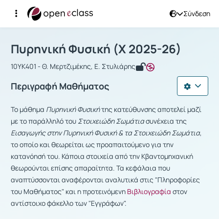
Σύνδεση
Μάθημα : Πυρηνική Φυσική
Αρχική Σελίδα
Πυρηνική Φυσική
Πυρηνική Φυσική (Χ 2025-26)
10ΥΚ401 - Θ. Μερτζιμέκης, Ε. Στυλιάρης
Περιγραφή Μαθήματος
Το μάθημα
Πυρηνική Φυσική
της κατεύθυνσης αποτελεί μαζί
με το παράλληλό του
Στοιχειώδη Σωμάτια
συνέχεια της
Εισαγωγής στην Πυρηνική Φυσική & τα Στοιχειώδη Σωμάτια
,
το οποίο και θεωρείται ως προαπαιτούμενο για την
κατανόησή του. Κάποια στοιχεία από την Κβαντομηχανική
θεωρούνται επίσης απαραίτητα. Τα κεφάλαια που
αναπτύσσονται αναφέρονται αναλυτικά στις "Πληροφορίες
του Μαθήματος" και η προτεινόμενη
Βιβλιογραφία
στον
αντίστοιχο φάκελλο των "Εγγράφων".