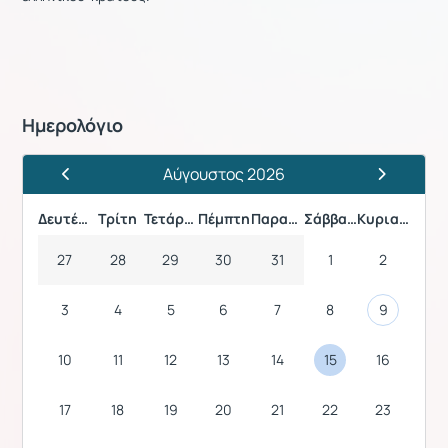
Ημερολόγιο
Αύγουστος 2026
Προηγούμενος Μήνας
Επόμενος 
Δευτέρα
Τρίτη
Τετάρτη
Πέμπτη
Παρασκευή
Σάββατο
Κυριακή
27
28
29
30
31
1
2
3
4
5
6
7
8
9
10
11
12
13
14
15
16
17
18
19
20
21
22
23