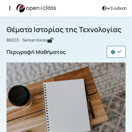
Σύνδεση
Μάθημα : Θέματα Ιστορίας της Τεχνο
Αρχική Σελίδα
Θέματα Ιστορίας της Τεχνολογίας
Θέματα Ιστορίας της Τεχνολογίας
86Ε03 - Serkan Karas
Περιγραφή Μαθήματος