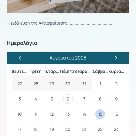
Η ειδίκευση της Αντισφαίρισης .....................................
Ημερολόγιο
Αύγουστος 2026
Προηγούμενος Μήνας
Επόμενος 
Δευτέρα
Τρίτη
Τετάρτη
Πέμπτη
Παρασκευή
Σάββατο
Κυριακή
27
28
29
30
31
1
2
3
4
5
6
7
8
9
10
11
12
13
14
15
16
17
18
19
20
21
22
23